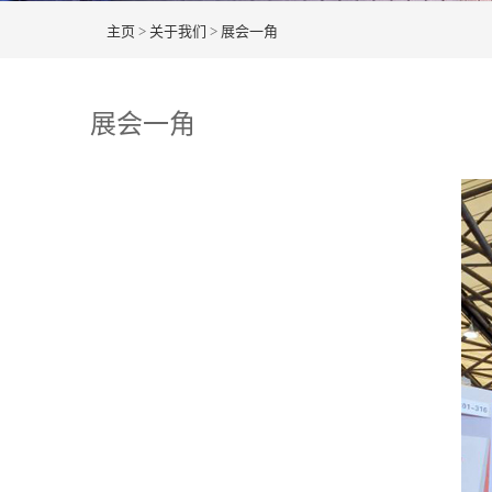
主页
>
关于我们
>
展会一角
展会一角