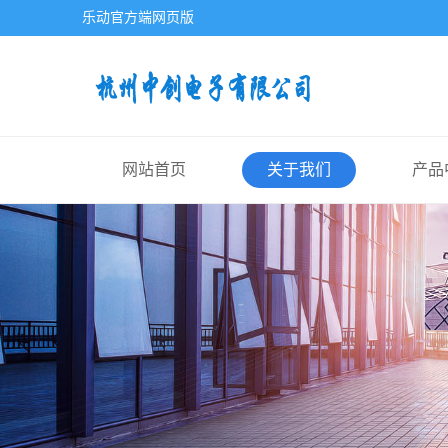
乐动官方端网页版
网站首页
关于我们
产品