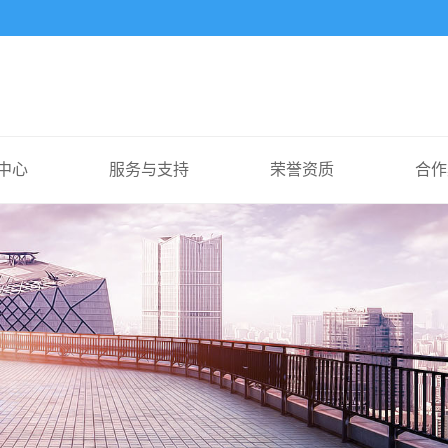
中心
服务与支持
荣誉资质
合作